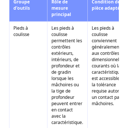
Groupe
Rôle de
Condition de
d'outils
mesure
pièce adaptée
principal
Pieds à
Les pieds à
Les pieds à
coulisse
coulisse
coulisse
permettent les
conviennent
contrôles
généralement
extérieurs,
aux contrôles
intérieurs, de
dimensionnels
profondeur et
courants où la
de gradin
caractéristique
lorsque les
est accessible et
mâchoires ou
la tolérance
la tige de
requise autorise
profondeur
un contact par
peuvent entrer
mâchoires.
en contact
avec la
caractéristique.