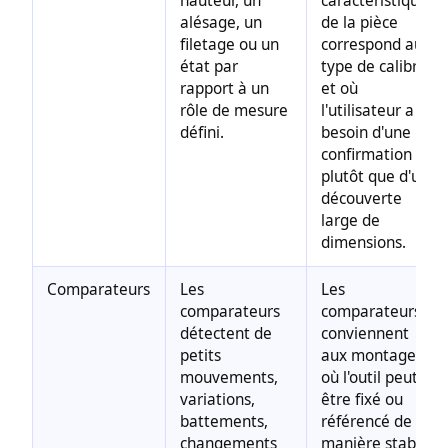
hauteur, un
caractéristique
alésage, un
de la pièce
filetage ou un
correspond au
état par
type de calibre
rapport à un
et où
rôle de mesure
l'utilisateur a
défini.
besoin d'une
confirmation
plutôt que d'une
découverte
large de
dimensions.
Comparateurs
Les
Les
comparateurs
comparateurs
détectent de
conviennent
petits
aux montages
mouvements,
où l'outil peut
variations,
être fixé ou
battements,
référencé de
changements
manière stable