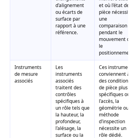
d'alignement
et où l'état de la
ou écarts de
pièce nécessite
surface par
une
rapport à une
comparaison
référence.
pendant le
mouvement ou
le
positionnement.
Instruments
Les
Ces instruments
de mesure
instruments
conviennent à
associés
associés
des conditions
traitent des
de pièce plus
contrôles
spécifiques où
spécifiques à
l'accès, la
un rôle tels que
géométrie ou la
la hauteur, la
méthode
profondeur,
d'inspection
l'alésage, la
nécessite un
surface ou la
rôle dédié.