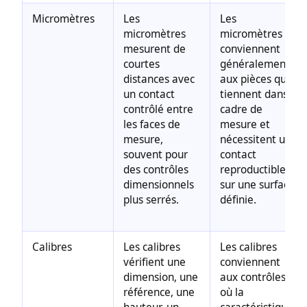
Micromètres
Les
Les
micromètres
micromètres
mesurent de
conviennent
courtes
généralement
distances avec
aux pièces qui
un contact
tiennent dans le
contrôlé entre
cadre de
les faces de
mesure et
mesure,
nécessitent un
souvent pour
contact
des contrôles
reproductible
dimensionnels
sur une surface
plus serrés.
définie.
Calibres
Les calibres
Les calibres
vérifient une
conviennent
dimension, une
aux contrôles
référence, une
où la