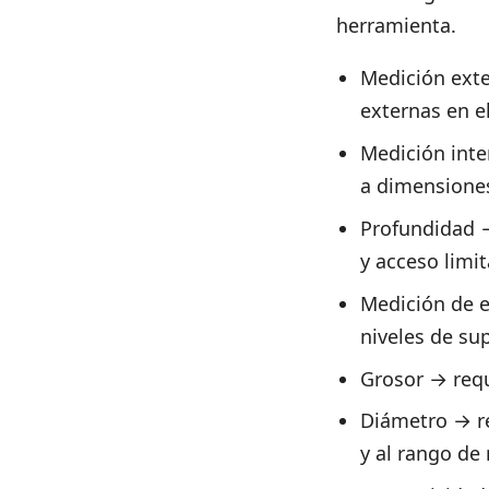
herramienta.
Medición exte
externas en e
Medición inte
a dimensiones
Profundidad →
y acceso limi
Medición de 
niveles de sup
Grosor → requ
Diámetro → re
y al rango de