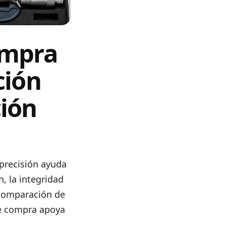
ompra
ción
ción
 precisión ayuda
n, la integridad
 comparación de
de compra apoya