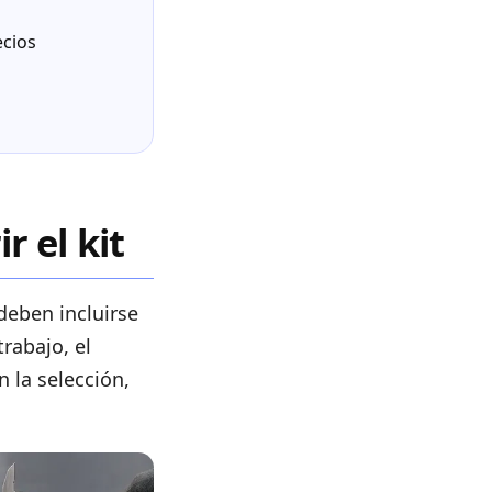
ecios
 el kit
deben incluirse
trabajo, el
 la selección,