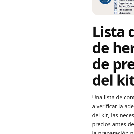
Lista 
de he
de pre
del ki
Una lista de co
a verificar la a
del kit, las nec
precios antes de
la preparación p