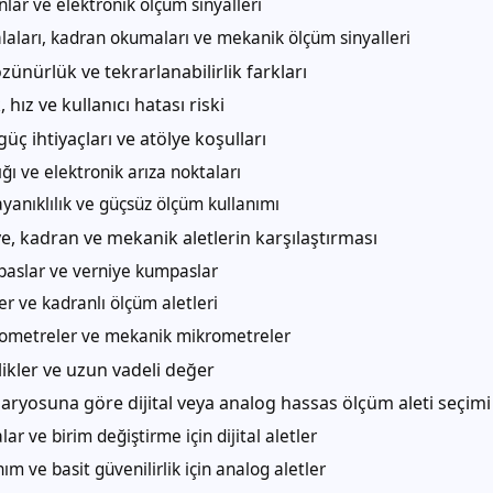
anlar ve elektronik ölçüm sinyalleri
laları, kadran okumaları ve mekanik ölçüm sinyalleri
ünürlük ve tekrarlanabilirlik farkları
 hız ve kullanıcı hatası riski
 güç ihtiyaçları ve atölye koşulları
ığı ve elektronik arıza noktaları
yanıklılık ve güçsüz ölçüm kullanımı
iye, kadran ve mekanik aletlerin karşılaştırması
mpaslar ve verniye kumpaslar
ler ve kadranlı ölçüm aletleri
krometreler ve mekanik mikrometreler
likler ve uzun vadeli değer
aryosuna göre dijital veya analog hassas ölçüm aleti seçimi
lar ve birim değiştirme için dijital aletler
nım ve basit güvenilirlik için analog aletler