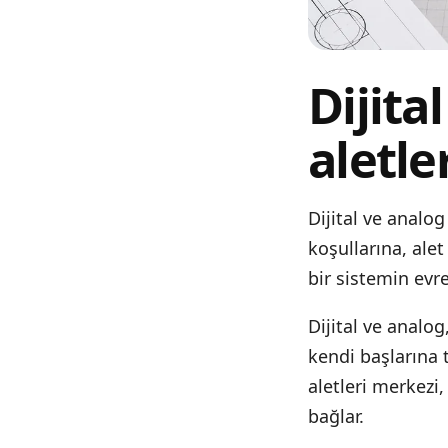
Dijita
aletle
Dijital ve analo
koşullarına, ale
bir sistemin evr
Dijital ve analo
kendi başlarına 
aletleri merkezi
,
bağlar.