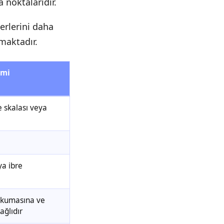
noktalarıdır.
erlerini daha
rmaktadır.
emi
e skalası veya
ya ibre
okumasına ve
ağlıdır