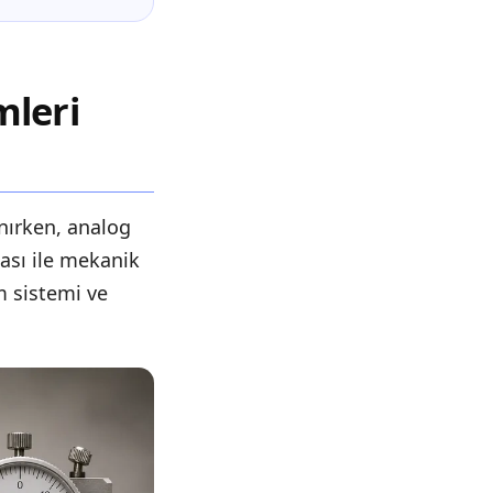
mleri
anırken, analog
ası ile mekanik
m sistemi ve