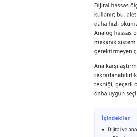
Dijital hassas öl
kullanır; bu, al
daha hızlı okuma
Analog hassas öl
mekanik sistem k
gerektirmeyen ç
Ana karşılaştırma
tekrarlanabilirli
tekniği, geçerli
daha uygun seçim
İçindekiler
Dijital ve an