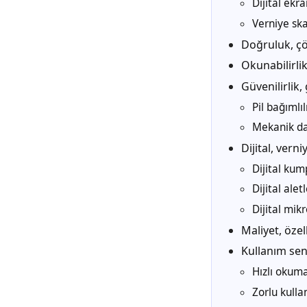
Dijital ekr
Verniye ska
Doğruluk, çöz
Okunabilirlik,
Güvenilirlik,
Pil bağımlıl
Mekanik da
Dijital, vern
Dijital ku
Dijital alet
Dijital mi
Maliyet, özel
Kullanım sen
Hızlı okuma
Zorlu kulla