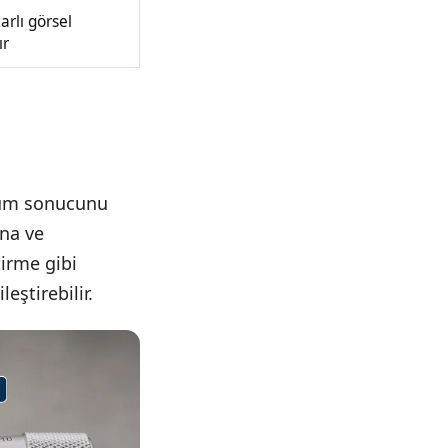
rlı görsel
ır
lçüm sonucunu
ına ve
tirme gibi
eştirebilir.