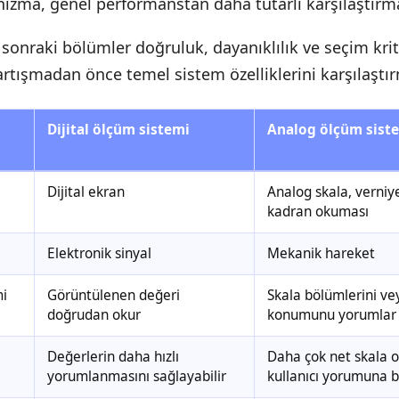
zma, genel performanstan daha tutarlı karşılaştırma 
 sonraki bölümler doğruluk, dayanıklılık ve seçim krit
tartışmadan önce temel sistem özelliklerini karşılaştı
Dijital ölçüm sistemi
Analog ölçüm sist
Dijital ekran
Analog skala, verniy
kadran okuması
Elektronik sinyal
Mekanik hareket
mi
Görüntülenen değeri
Skala bölümlerini ve
doğrudan okur
konumunu yorumlar
Değerlerin daha hızlı
Daha çok net skala 
yorumlanmasını sağlayabilir
kullanıcı yorumuna b