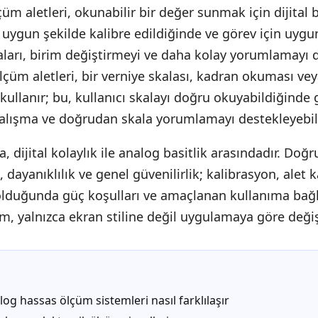
çüm aletleri, okunabilir bir değer sunmak için dijital 
et uygun şekilde kalibre edildiğinde ve görev için uy
ları, birim değiştirmeyi ve daha kolay yorumlamayı de
çüm aletleri, bir verniye skalası, kadran okuması vey
ullanır; bu, kullanıcı skalayı doğru okuyabildiğinde 
alışma ve doğrudan skala yorumlamayı destekleyebili
, dijital kolaylık ile analog basitlik arasındadır. Doğ
k, dayanıklılık ve genel güvenilirlik; kalibrasyon, alet 
 olduğunda güç koşulları ve amaçlanan kullanıma bağl
, yalnızca ekran stiline değil uygulamaya göre değiş
alog hassas ölçüm sistemleri nasıl farklılaşır