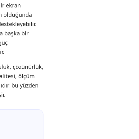
bir ekran
gun olduğunda
stekleyebilir.
a başka bir
güç
r.
ruluk, çözünürlük,
kalitesi, ölçüm
ıdır, bu yüzden
ir.