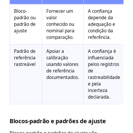
Bloco-
Fornecer um
A confiança
padrão ou
valor
depende da
padrão de
conhecido ou
adequação e
ajuste
nominal para
condição da
comparação.
referência.
Padrão de
Apoiar a
A confiança é
referência
calibração
influenciada
rastreável
usando valores
pelos registros
de referência
de
documentados.
rastreabilidade
e pela
incerteza
declarada.
Blocos-padrão e padrões de ajuste
Blocos-padrão e padrões de ajuste são